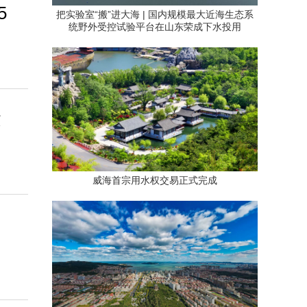
5
把实验室“搬”进大海 | 国内规模最大近海生态系
统野外受控试验平台在山东荣成下水投用
运
威海首宗用水权交易正式完成