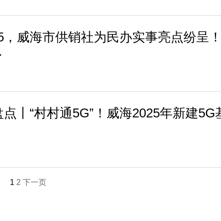
25，威海市供销社为民办实事亮点纷呈
→
盘点丨“村村通5G”！威海2025年新建5G
1
2
下一页