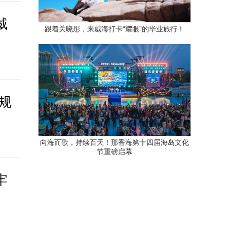
威
跟着关晓彤，来威海打卡“耀眼”的毕业旅行！
增规
向海而歌，持续百天！那香海第十四届海岛文化
节重磅启幕
牢