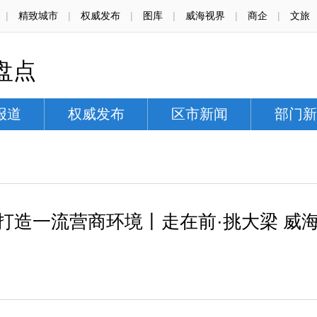
|
精致城市
|
权威发布
|
图库
|
威海视界
|
商企
|
文旅
盘点
报道
权威发布
区市新闻
部门新
革打造一流营商环境丨走在前·挑大梁 威