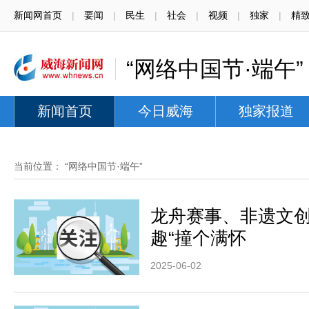
新闻网首页
|
要闻
|
民生
|
社会
|
视频
|
独家
|
精
“网络中国节·端午”
新闻首页
今日威海
独家报道
当前位置：
“网络中国节·端午”
龙舟赛事、非遗文
趣“撞个满怀
2025-06-02