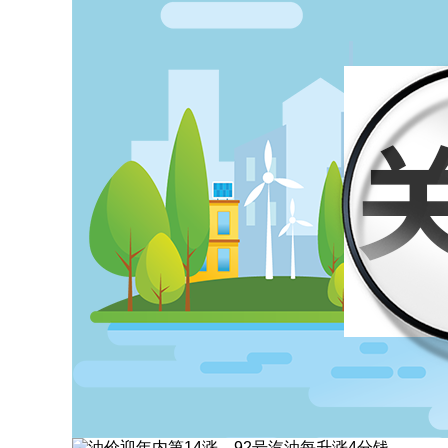
油价迎年内第14涨，92号汽油每升涨4分钱