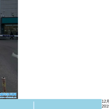
12
201