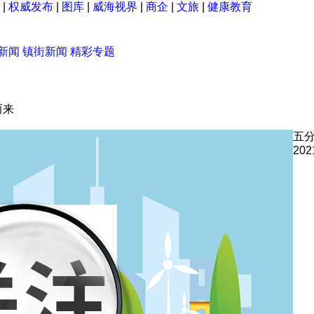
|
权威发布
|
图库
|
威海视界
|
商企
|
文旅
|
健康教育
新闻
镇街新闻
精彩专题
而来
五分
202