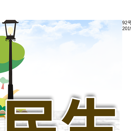
92
201