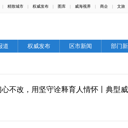
|
精致城市
|
权威发布
|
图库
|
威海视界
|
商企
|
文旅
报道
权威发布
区市新闻
部门新
初心不改，用坚守诠释育人情怀丨典型威