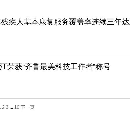
海残疾人基本康复服务覆盖率连续三年达
丁正江荣获“齐鲁最美科技工作者”称号
1
2
3
...
10
下一页